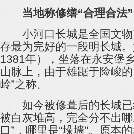
当地称修缮“合理合法”
小河口长城是全国文物重
存最为完好的一段明长城。
1381年），坐落在永安
山脉上，由于雄踞于险峻的
岭”之称。
如今被修葺后的长城已经
被白灰堆高，完全分不出哪里
口”，哪里是“垛墙”。原本