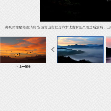
央视网熊猫频道消息 安徽黄山市歙县柿木汰古村落久雨过后放晴﹐出
<<上一图集