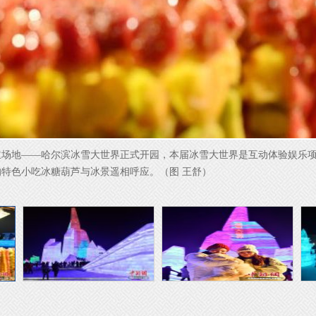
场地——哈尔滨冰雪大世界正式开园，本届冰雪大世界是互动体验娱乐项目
特色小吃冰糖葫芦与冰景遥相呼应。（图 王舒）