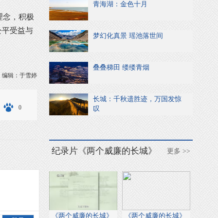
青海湖：金色十月
理念，积极
公平受益与
梦幻化真景 瑶池落世间
叠叠梯田 缕缕青烟
编辑：于雪婷
长城：千秋遗胜迹，万国发惊
0
叹
纪录片《两个威廉的长城》
更多 >>
《两个威廉的长城》
《两个威廉的长城》