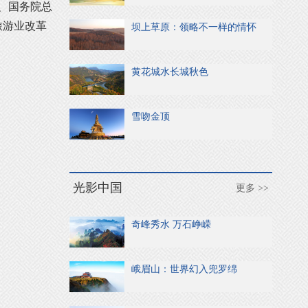
、国务院总
旅游业改革
坝上草原：领略不一样的情怀
黄花城水长城秋色
雪吻金顶
光影中国
更多 >>
奇峰秀水 万石峥嵘
峨眉山：世界幻入兜罗绵