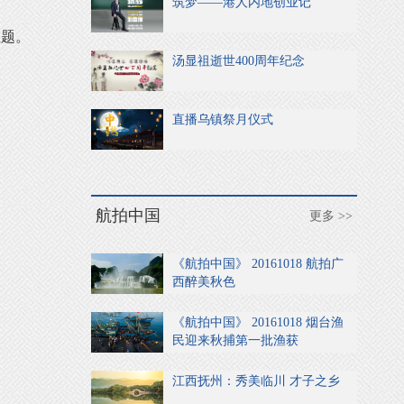
筑梦——港人内地创业记
主题。
汤显祖逝世400周年纪念
直播乌镇祭月仪式
航拍中国
更多 >>
《航拍中国》 20161018 航拍广
西醉美秋色
《航拍中国》 20161018 烟台渔
民迎来秋捕第一批渔获
江西抚州：秀美临川 才子之乡