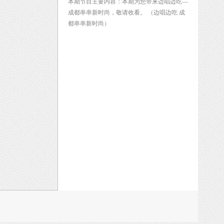
本期节目主要内容：本期为您带来边唱边吃—
成都串串新时尚，敬请收看。 （边唱边吃 成
都串串新时尚）