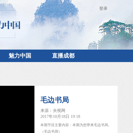
登录
魅力中国
直播成都
毛边书局
来源：央视网
2017年10月18日 19:18
本期节目主要内容：本期为您带来毛边书局。
（毛边书局）